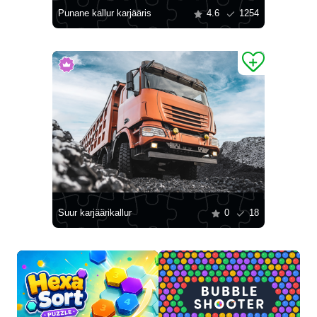
Punane kallur karjääris
4.6
1254
Suur karjäärikallur
0
18