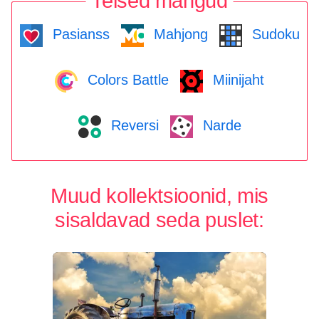
Teised mängud
Pasianss
Mahjong
Sudoku
Colors Battle
Miinijaht
Reversi
Narde
Muud kollektsioonid, mis
sisaldavad seda puslet: