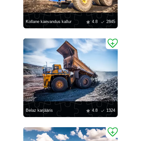
Kollane kaevandus kallur
4.8
2845
Belaz karjääris
4.8
1324