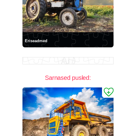
Eriseadmed
Sarnased pusled: