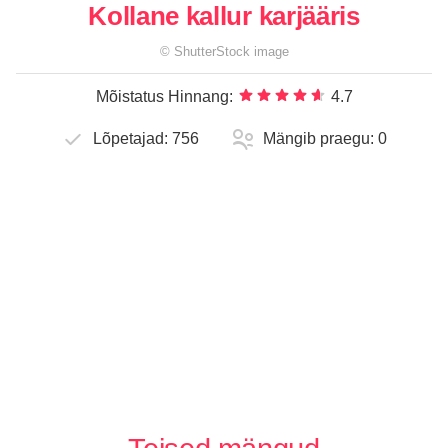
Kollane kallur karjääris
©
ShutterStock
image
Mõistatus Hinnang:
4.7
Lõpetajad:
756
Mängib praegu:
0