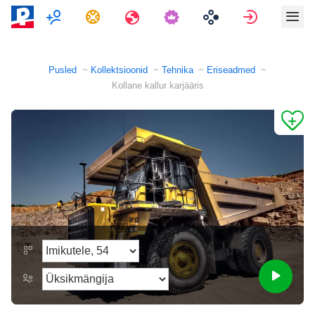
Mitmikmäng
Ülesanded
Reisid
Logi sisse
Pusled
Kollektsioonid
Tehnika
Eriseadmed
Kollane kallur karjääris