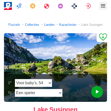
Multispeler
Taken
Reizen
Aanmeld
Puzzels
Collecties
Landen
Kazachstan
Lake Susingen
Lake Susingen