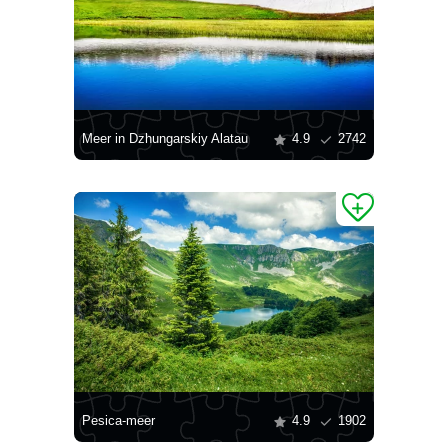
Meer in Dzhungarskiy Alatau
4.9
2742
Pesica-meer
4.9
1902