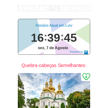
Horário Atual em Lviv
16
39
45
sex, 7 de Agosto
Powered by
DaysPedia.c
om
Quebra-cabeças Semelhantes: