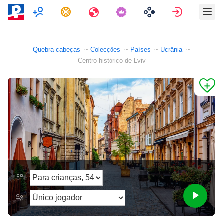
Multijogador
Tarefas
Viagens
Assinar e
Quebra-cabeças
Colecções
Países
Ucrânia
Centro histórico de Lviv