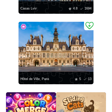
Casas Lviv
4.8
1694
Hôtel de Ville, Paris
5
13