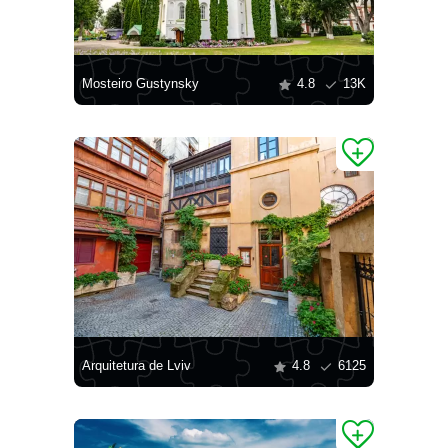
Mosteiro Gustynsky
4.8
13K
Arquitetura de Lviv
4.8
6125