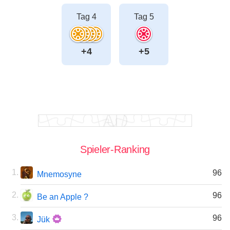
Tag 4
Tag 5
+4
+5
Spieler-Ranking
96
Mnemosyne
96
Be an Apple ?
96
Jük