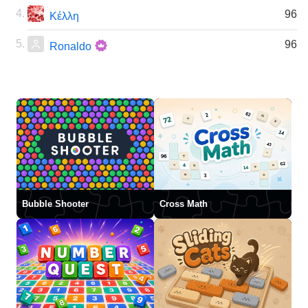
96
Κέλλη
96
Ronaldo
Bubble Shooter
Cross Math