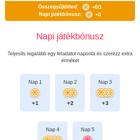
Összegyűjtötted:
+0/1
Napi játékbónusz:
+0
Napi játékbónusz
Teljesíts legalább egy feladatot naponta és szerezz extra
érméket
Nap 1
Nap 2
Nap 3
+1
+2
+3
Nap 4
Nap 5