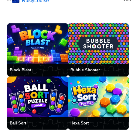
RustyLouise
Block Blast
Bubble Shooter
Ball Sort
Hexa Sort