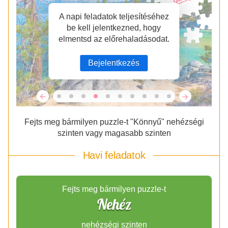
A napi feladatok teljesítéséhez
be kell jelentkezned, hogy
elmentsd az előrehaladásodat.
Bejelentkezés
Fejts meg bármilyen puzzle-t "Könnyű" nehézségi
szinten vagy magasabb szinten
Havi feladatok
Fejts meg bármilyen puzzle-t
Nehéz
nehézségi szinten