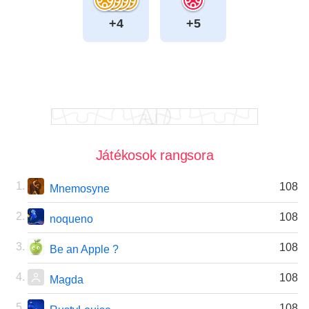
+4
+5
Játékosok rangsora
108
Mnemosyne
108
noqueno
108
Be an Apple ?
108
Magda
108