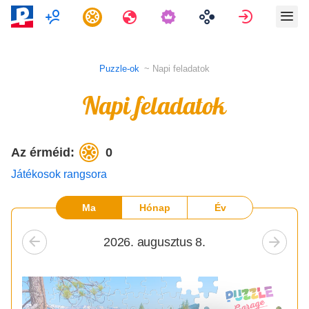
Multiplayer
Feladatok
Utazások
Bejelentk
Puzzle-ok
Napi feladatok
Napi feladatok
Az érméid:
0
Játékosok rangsora
Ma
Hónap
Év
2026. augusztus 8.