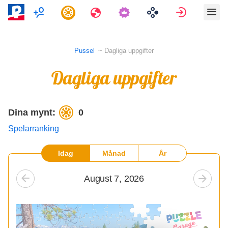
Multiplayer
Uppgifter
Resor
Logga in
Pussel
Dagliga uppgifter
Dagliga uppgifter
Dina mynt:
0
Spelarranking
Idag
Månad
År
August 7, 2026