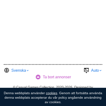
Svenska
Auto
Ta bort annonser
©
Casual Games Collection
, 2020-2026. Designed by
Denna webbplats använder
cookies
. Genom att fortsätta använda
FINAL LEVEL
.
Villkoren
Integritet
Garagevärd
denna webbplats accepterar du vår policy angående användning
av cookies.