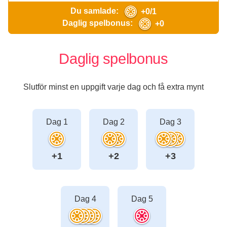
Du samlade:
+0/1
Daglig spelbonus:
+0
Daglig spelbonus
Slutför minst en uppgift varje dag och få extra mynt
Dag 1
Dag 2
Dag 3
+1
+2
+3
Dag 4
Dag 5