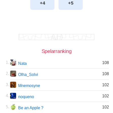
+4
+5
Spelarranking
108
Nata
108
Olha_Solvi
102
Mnemosyne
102
noqueno
102
Be an Apple ?