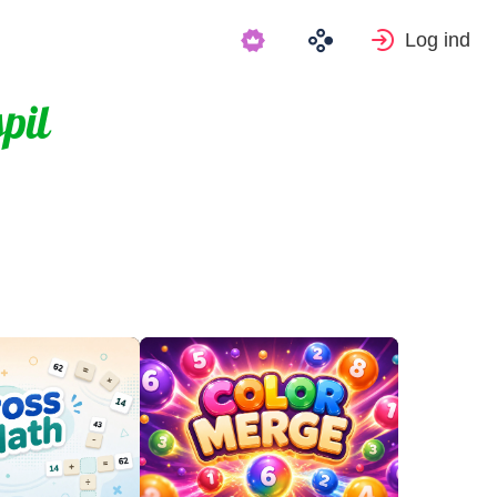
Log ind
pil