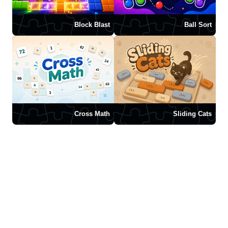
Block Blast
Ball Sort
Cross Math
Sliding Cats