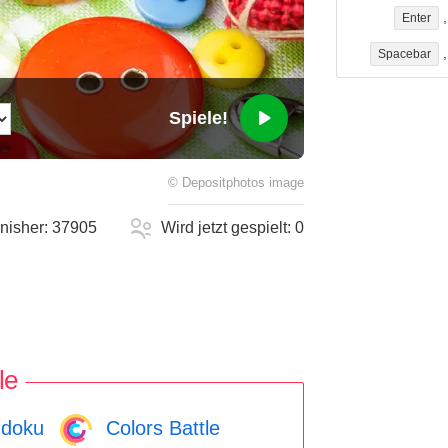
Enter
Spacebar
Spiele!
©
Depositphotos
image
inisher:
37905
Wird jetzt gespielt:
0
le
doku
Colors Battle