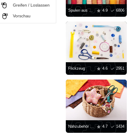
,
Greifen / Loslassen
Spulen aus Faden
4.9
6806
,
Vorschau
Flickzeug
4.6
2951
Nähzubehör in einem Weidenkorb
4.7
1434