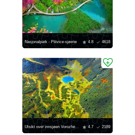
Nasjonalpark - Plitvice-sjøene
4.8
4618
Utsikt over innsjøen Vorozheska
4.7
2189