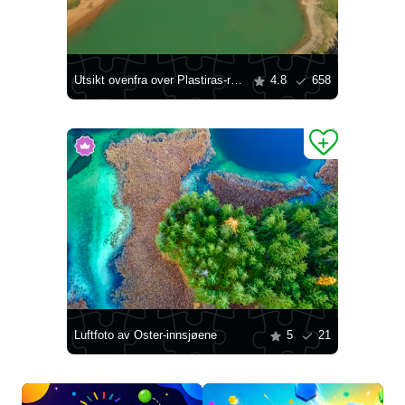
Utsikt ovenfra over Plastiras-reservoaret
4.8
658
Luftfoto av Oster-innsjøene
5
21