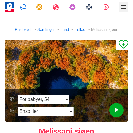
Flerspiller
Oppgaver
Reiser
Logg på
Puslespill
Samlinger
Land
Hellas
Melissani-sjøen
Melissani-sjøen