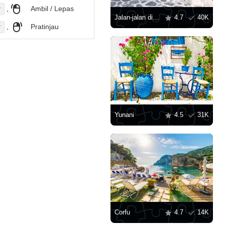
,
Ambil / Lepas
r
Jalan-jalan di Santorini
4.7
40K
,
Pratinjau
r
Yunani
4.5
31K
Corfu
4.7
14K