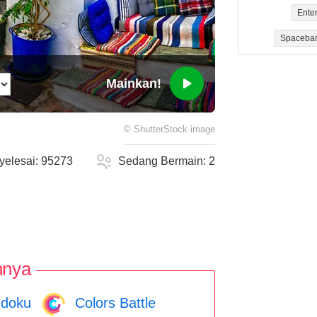
Ente
Spaceba
Mainkan!
©
ShutterStock
image
yelesai:
95273
Sedang Bermain:
2
nnya
doku
Colors Battle