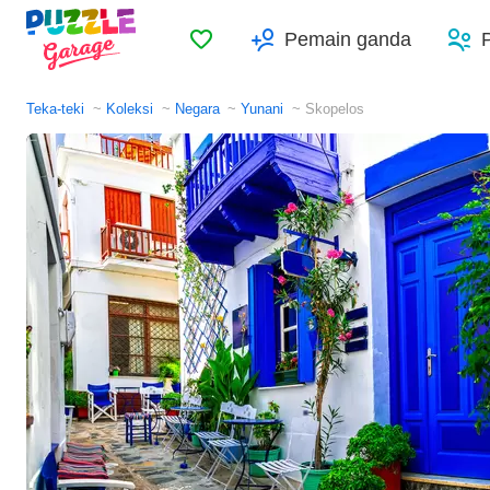
Favorit
Pemain ganda
Teka-teki
Koleksi
Negara
Yunani
Skopelos