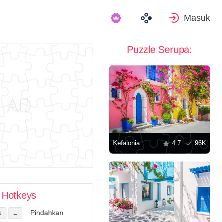
Masuk
Puzzle Serupa:
Kefalonia
4.7
96K
Hotkeys
Pindahkan
↓
←