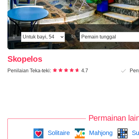
Skopelos
Penilaian Teka-teki:
4.7
Pen
Permainan lai
Solitaire
Mahjong
Su