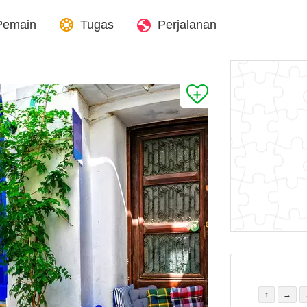
Pemain
Tugas
Perjalanan
↑
→