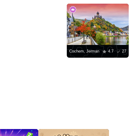
Cochem, Jerman
4.7
27