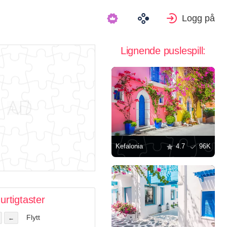
Logg på
Lignende puslespill:
Kefalonia
4.7
96K
urtigtaster
Flytt
←