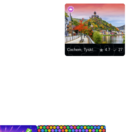
Cochem, Tyskland
4.7
27