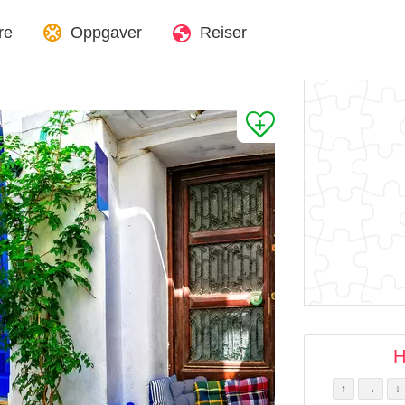
re
Oppgaver
Reiser
H
↑
→
↓