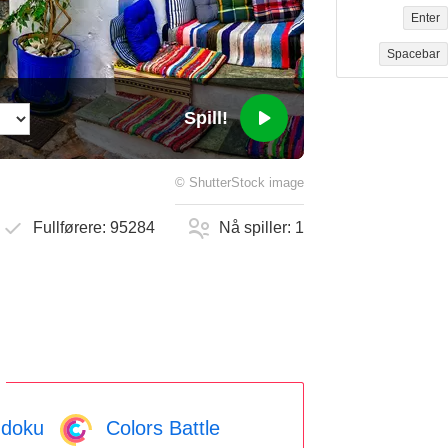
Enter
Spacebar
Spill!
©
ShutterStock
image
Fullførere:
95284
Nå spiller:
1
doku
Colors Battle