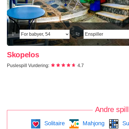
Skopelos
Puslespill Vurdering:
4.7
Andre spill
Solitaire
Mahjong
Su