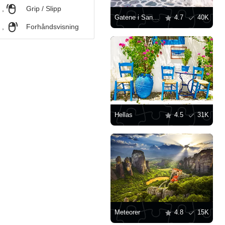
,
Grip / Slipp
Gatene i Santorini
4.7
40K
,
Forhåndsvisning
Hellas
4.5
31K
Meteorer
4.8
15K