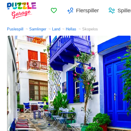
Favoritter
Flerspiller
Spille
Puslespill
Samlinger
Land
Hellas
Skopelos