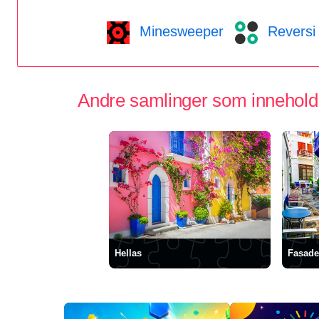
Minesweeper
Reversi
Andre samlinger som inneholder
Hellas
Fasade