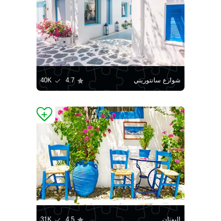
شوارع سانتوريني
4.7
40K
اليونان
4.5
31K