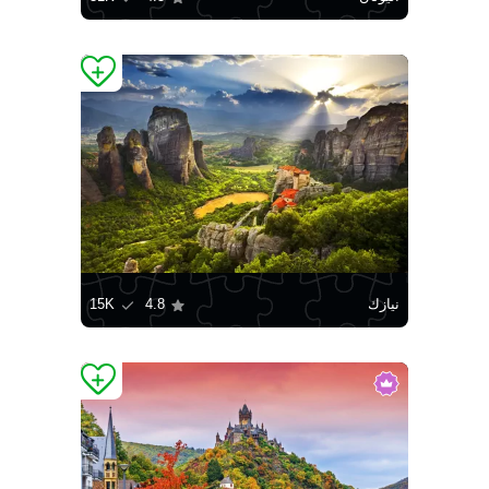
نيازك
4.8
15K