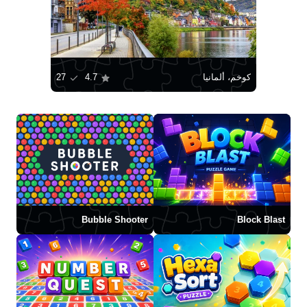
كوخم، ألمانيا
4.7
27
Bubble Shooter
Block Blast