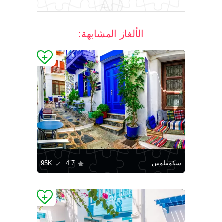
الألغاز المشابهة:
سكوبيلوس
4.7
95K