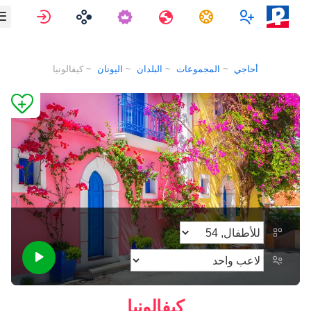
متعدد اللاعبين
المهام
رحلات
تسجيل ال
أحاجي
المجموعات
البلدان
اليونان
كيفالونيا
كيفالونيا