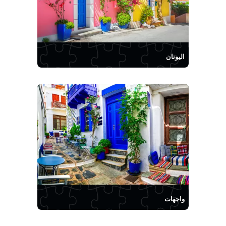
اليونان
واجهات