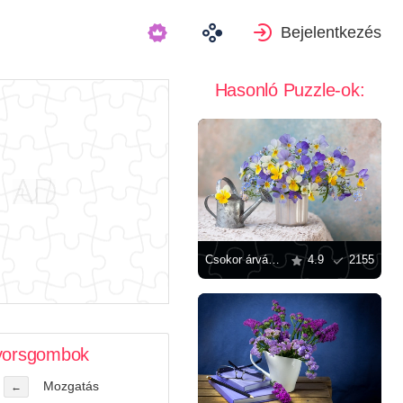
Bejelentkezés
Hasonló Puzzle-ok:
Csokor árvácska
4.9
2155
orsgombok
Mozgatás
←