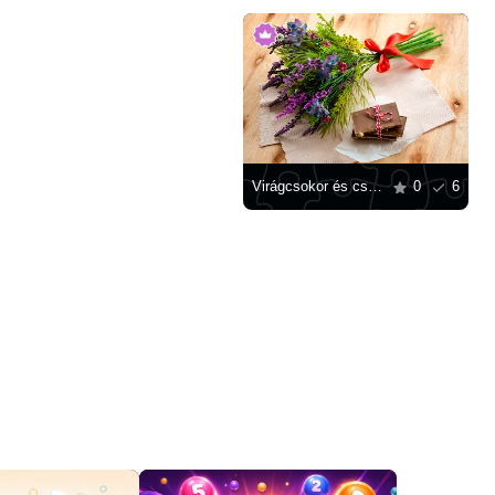
Virágcsokor és csokoládédarabkák
0
6