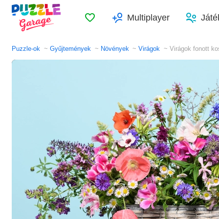
Kedvencek
Multiplayer
Játé
Puzzle-ok
Gyűjtemények
Növények
Virágok
Virágok fonott k