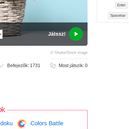
Enter
Spacebar
Játssz!
©
ShutterStock
image
Befejezők:
1731
Most játszik:
0
ok
doku
Colors Battle