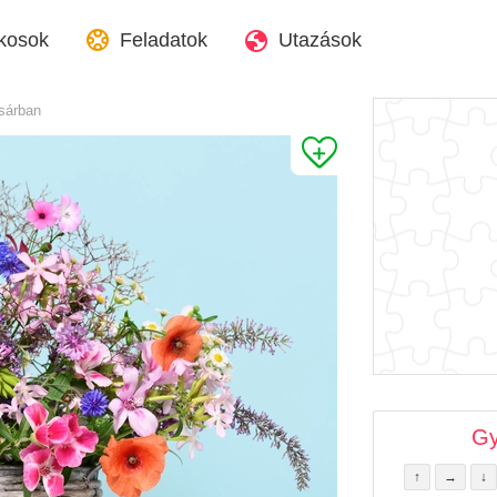
kosok
Feladatok
Utazások
osárban
Gy
↑
→
↓