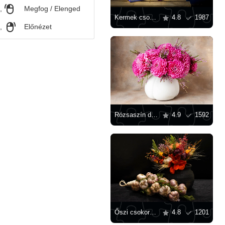
,
Megfog / Elenged
Kermek csokor
4.8
1987
,
Előnézet
Rózsaszín daliák
4.9
1592
Őszi csokor és fokhagyma
4.8
1201