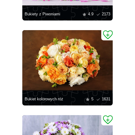
Bukiety z Piwoniami
4.9
2173
Bukiet kolorowych róż
5
1631