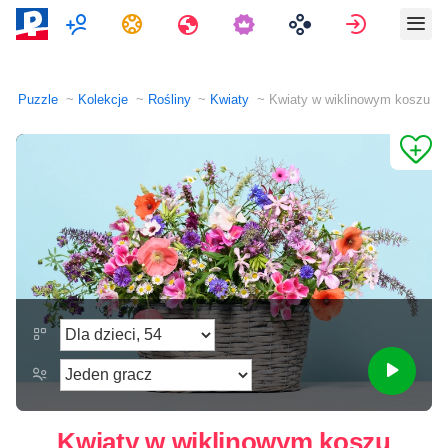
Multiplayer
Zadania
Podróże
Zaloguj si
Puzzle
Kolekcje
Rośliny
Kwiaty
Kwiaty w wiklinowym koszu
Kwiaty w wiklinowym koszu