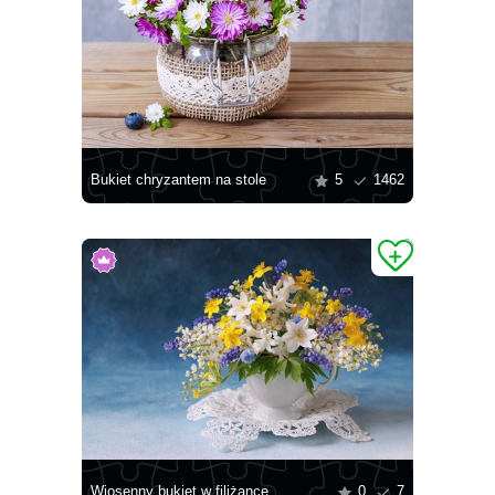
Bukiet chryzantem na stole
5
1462
Wiosenny bukiet w filiżance
0
7