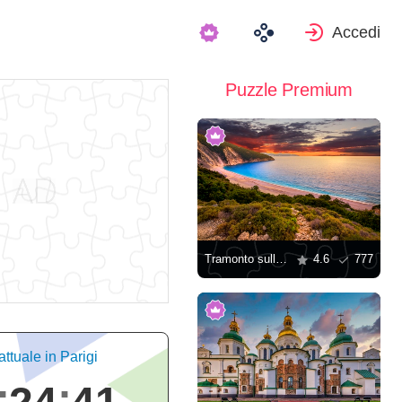
Accedi
Puzzle Premium
Tramonto sulla spiaggia di Myrtos in Grecia
4.6
777
attuale in Parigi