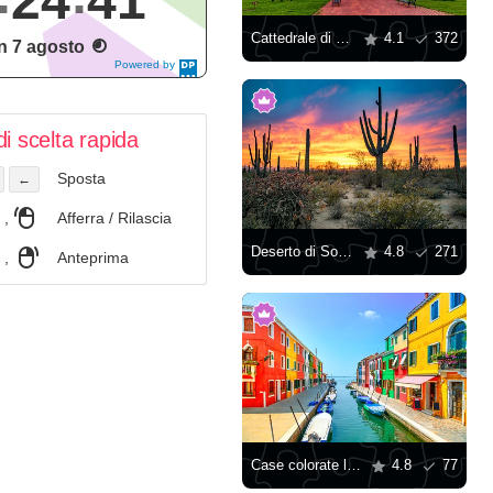
24
42
Cattedrale di Santa Sofia, Kiev
4.1
372
n 7 agosto
Powered by
DaysPedia.c
om
di scelta rapida
Sposta
←
,
Afferra / Rilascia
Deserto di Sonora al tramonto
4.8
271
,
Anteprima
Case colorate lungo il canale
4.8
77