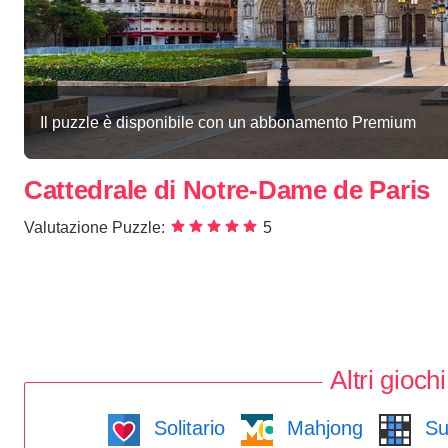
Il puzzle è disponibile con un abbonamento Premium
Cattedrale di Notre-Dame de Paris
Valutazione Puzzle:
5
Altri giochi
Solitario
Mahjong
Su