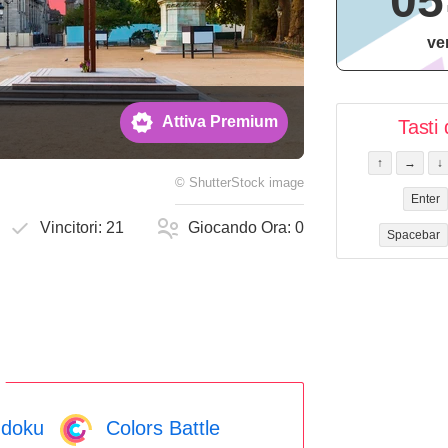
05
ve
Attiva Premium
Tasti 
↑
→
↓
©
ShutterStock
image
Enter
Vincitori:
21
Giocando Ora:
0
Spacebar
doku
Colors Battle