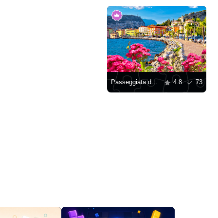
Passeggiata del Lago di Garda
4.8
73