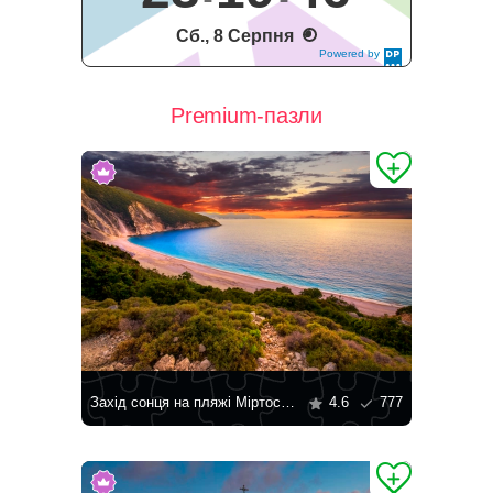
Сб., 8 Серпня
Powered by
DaysPedia.c
om
Premium-пазли
Захід сонця на пляжі Міртос у Греції
4.6
777