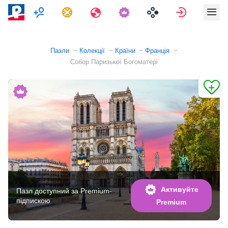
Мультиплеєр
Завдання
Подорожі
Увійти
Пазли
Колекції
Країни
Франція
Собор Паризької Богоматері
Активуйте
Пазл доступний за Premium-
підпискою
Premium