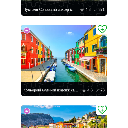
Пустеля Сонора на заході сонця
4.8
271
Кольорові будинки вздовж каналу
4.8
78