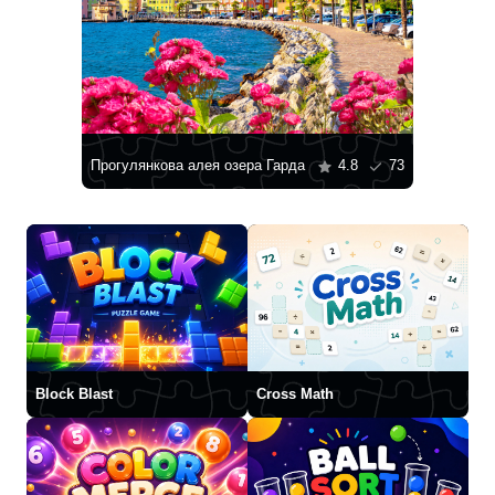
Прогулянкова алея озера Гарда
4.8
73
Block Blast
Cross Math