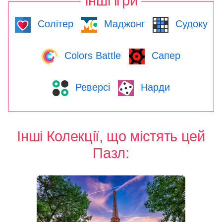
Інші ігри
Солітер
Маджонг
Судоку
Colors Battle
Сапер
Реверсі
Нарди
Інші Колекції, що містять цей
Пазл: