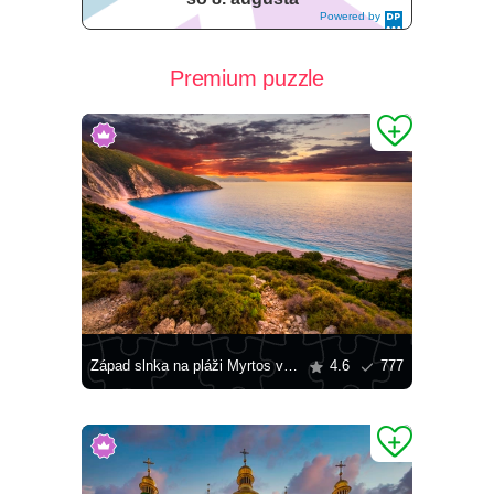
Powered by
DaysPedia.c
om
Premium puzzle
Západ slnka na pláži Myrtos v Grécku
4.6
777