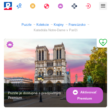
Multiplayer
Úlohy
Cestovania
Prihlásiť 
Puzzle
Kolekcie
Krajiny
Francúzsko
Katedrála Notre-Dame v Paríži
Aktivovať
Puzzle je dostupné s predplatným
Premium
Premium