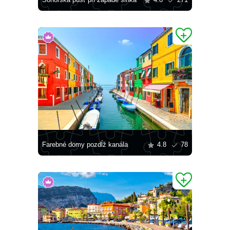
Sonorská púšť pri západe slnka
4.8
271
Farebné domy pozdĺž kanála
4.8
78