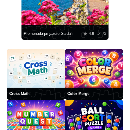
Promenáda pri jazere Garda
4.8
73
Cross Math
Color Merge