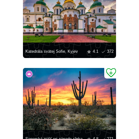
Katedrála svätej Sofie, Kyjev
4.1
372