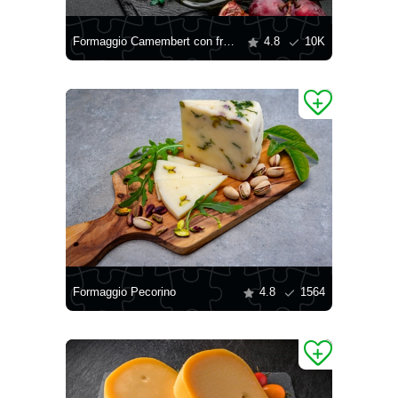
Formaggio Camembert con frutta e miele
4.8
10K
Formaggio Pecorino
4.8
1564