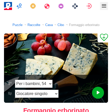
Multigiocatore
Compiti
Viaggi
Accedi
Puzzle
Raccolte
Casa
Cibo
Formaggio erborinato
Formaggio erborinato