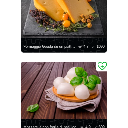
Formaggio Gouda su un piatto nero
4.7
1090
Mozzarella con foglie di basilico
4.9
609