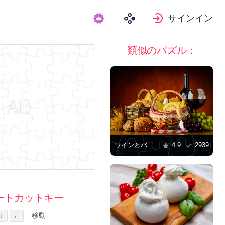
サインイン
類似のパズル：
ワインとバスケットいっぱいのチーズとパン
4.9
2939
ートカットキー
移動
↓
←