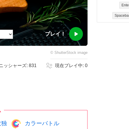
Ente
Spaceba
プレイ！
©
ShutterStock
image
ニッシャーズ:
831
現在プレイ中:
0
ム
数独
カラーバトル