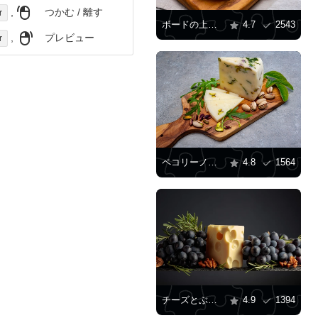
,
つかむ / 離す
r
ボードの上のブラータチーズ
4.7
2543
,
プレビュー
r
ペコリーノチーズ
4.8
1564
チーズとぶどう
4.9
1394