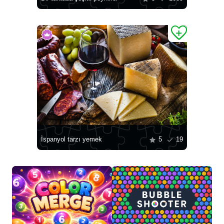
İspanyol tarzı yemek
5
19