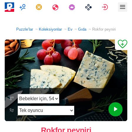
Çok oyunculu
Görevler
Seyahatler
Giriş Yap
Puzzle’lar
Koleksiyonlar
Ev
Gıda
Rokfor peyniri
Rokfor peyniri