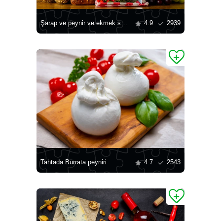
Şarap ve peynir ve ekmek sepetleri
4.9
2939
Tahtada Burrata peyniri
4.7
2543