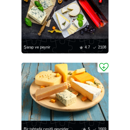
Şarap ve peynir
4.7
2108
Bir tahtada çeşitli peynirler
5
1669