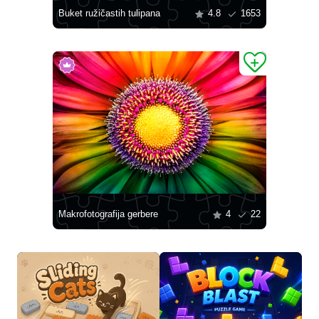
Buket ružičastih tulipana
4.8
1653
Makrofotografija gerbere
4
22