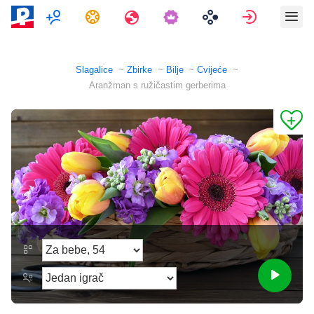
Više Igrača
Zadaci
Putovanja
Prijava
Slagalice
Zbirke
Bilje
Cvijeće
Aranžman s ružičastim gerberima