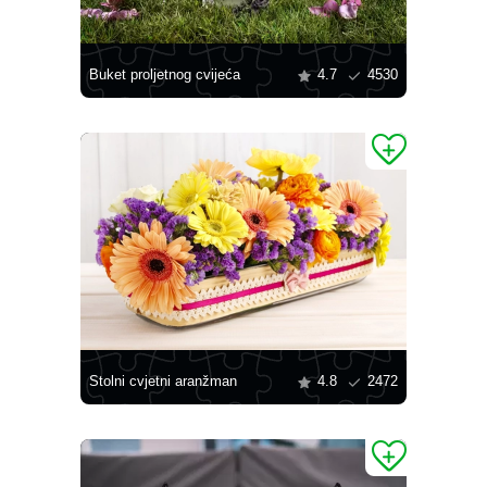
Buket proljetnog cvijeća
4.7
4530
Stolni cvjetni aranžman
4.8
2472