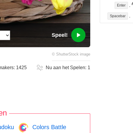
,
Enter
,
Spacebar
Speel!
©
ShutterStock
image
makers:
1425
Nu aan het Spelen:
1
en
doku
Colors Battle