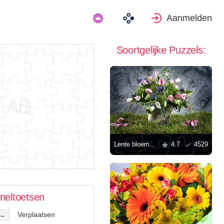
Aanmelden
Soortgelijke Puzzels:
Lente bloemen boeket
4.7
4529
neltoetsen
Verplaatsen
←