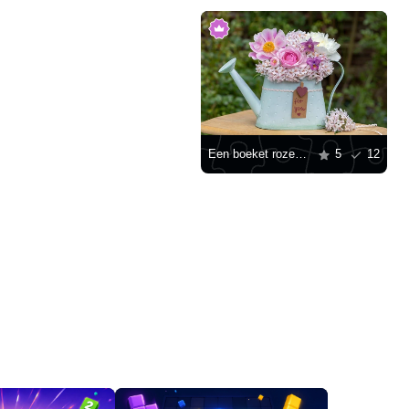
Een boeket roze pioenen in een gieter
5
12