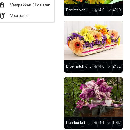
Vastpakken / Loslaten
Boeket van gele gerbera's
4.6
4210
Voorbeeld
Bloemstuk op tafel
4.8
2471
Een boeket van seringen en tulpen
4.1
1087