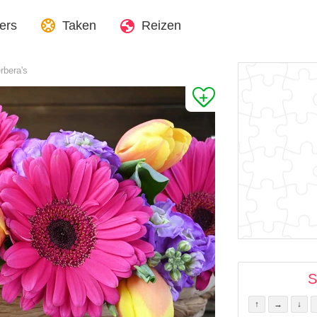
ers
Taken
Reizen
rbera's
S
↑
→
↓