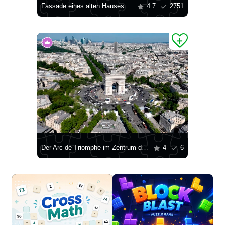
Fassade eines alten Hauses in Paris
4.7
2751
Der Arc de Triomphe im Zentrum des Place Charles de Gaulle
4
6