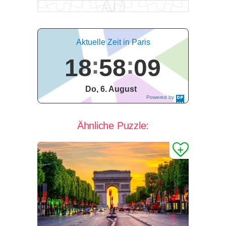
Aktuelle Zeit in Paris
18
58
10
Do, 6. August
Powered by
DaysPedia.c
om
Ähnliche Puzzle: