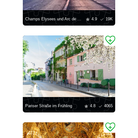
Champs Elysees und Arc de Triomphe
4.9
19K
Pariser Straße im Frühling
4.8
4065