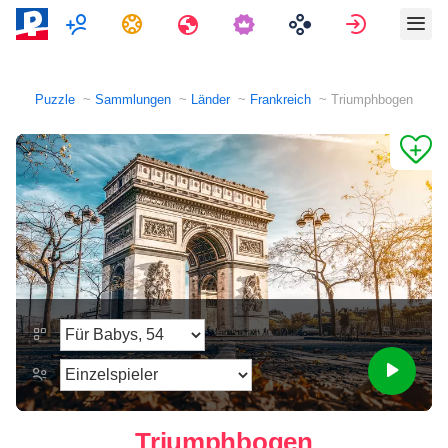
Multiplayer
Aufgaben
Reisen
Anmelde
Puzzle
Sammlungen
Länder
Frankreich
Triumphbogen
Triumphbogen