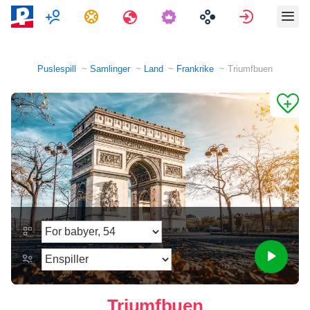
Flerspiller
Oppgaver
Reiser
Logg på
Puslespill
Samlinger
Land
Frankrike
Triumfbuen
Triumfbuen