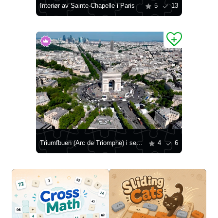
Interiør av Sainte-Chapelle i Paris
5
13
Triumfbuen (Arc de Triomphe) i sentrum av Charles de Gaulle-plassen
4
6