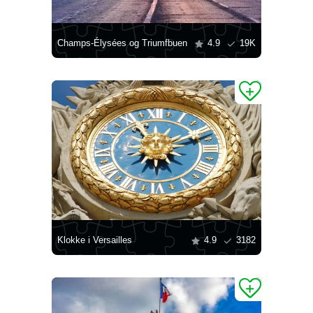
Champs-Élysées og Triumfbuen
4.9
19K
Klokke i Versailles
4.9
3182