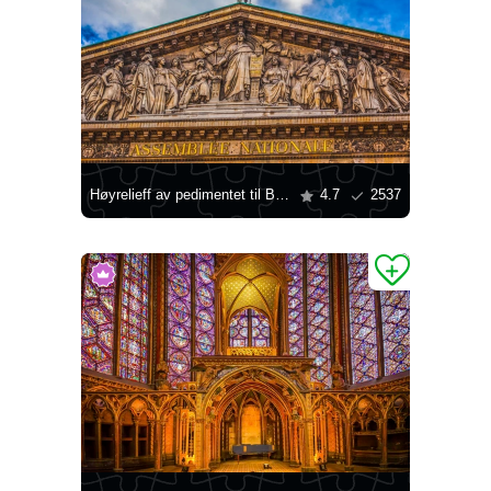
Høyrelieff av pedimentet til Bourbon-palasset
4.7
2537