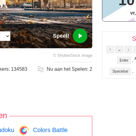
10
vr
Speel!
S
↑
→
↓
©
ShutterStock
image
,
Enter
kers:
134583
Nu aan het Spelen:
2
,
Spacebar
en
doku
Colors Battle