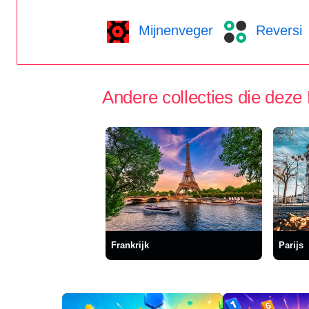
Mijnenveger
Reversi
Andere collecties die deze
Frankrijk
Parijs