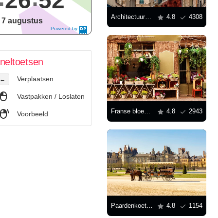
26
52
Architectuur van Parijse huizen
4.8
4308
, 7 augustus
Powered by
DaysPedia.c
om
neltoetsen
Verplaatsen
←
Vastpakken / Loslaten
Franse bloemenwinkel
4.8
2943
Voorbeeld
Paardenkoets bij het Paleis van Fontainebleau
4.8
1154