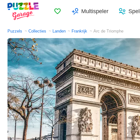
Favorieten
Multispeler
Spel
Puzzels
Collecties
Landen
Frankrijk
Arc de Triomphe