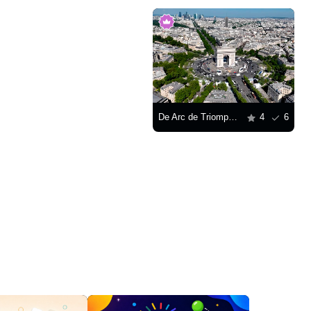
De Arc de Triomphe in het midden van het Place Charles de Gaulle
4
6