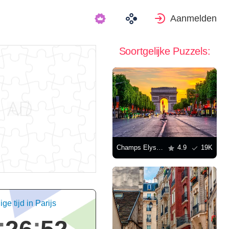
Aanmelden
Soortgelijke Puzzels:
Champs Elysees en Arc de Triomphe
4.9
19K
ge tijd in Parijs