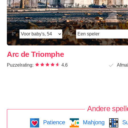
Arc de Triomphe
Puzzelrating:
4.6
Afma
Andere spell
Patience
Mahjong
Su