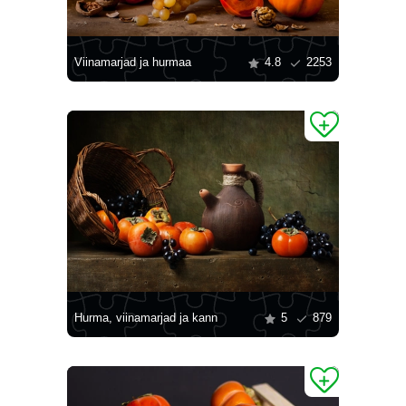
Viinamarjad ja hurmaa
4.8
2253
Hurma, viinamarjad ja kann
5
879