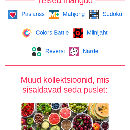
Teised mängud
Pasianss
Mahjong
Sudoku
Colors Battle
Miinijaht
Reversi
Narde
Muud kollektsioonid, mis
sisaldavad seda puslet: