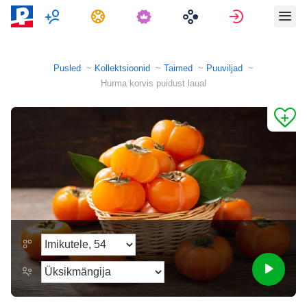
Mitmikmäng
Ülesanded
Logi sisse
Pusled
Kollektsioonid
Taimed
Puuviljad
Hurma korvis puidust laual