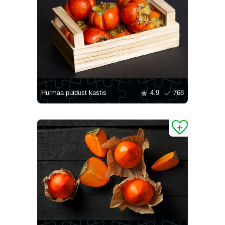
Hurmaa puidust kastis
4.9
768