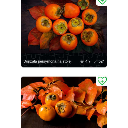
Dojrzała persymona na stole
4.7
524