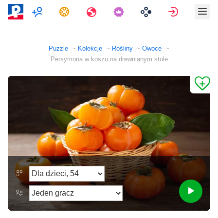
Multiplayer
Zadania
Podróże
Zaloguj si
Puzzle
Kolekcje
Rośliny
Owoce
Persymona w koszu na drewnianym stole