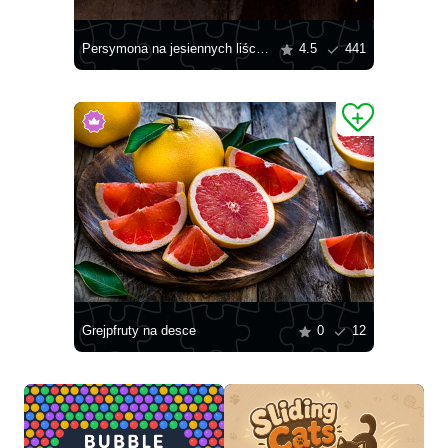
Persymona na jesiennych liściach
4.5
441
Grejpfruty na desce
0
12