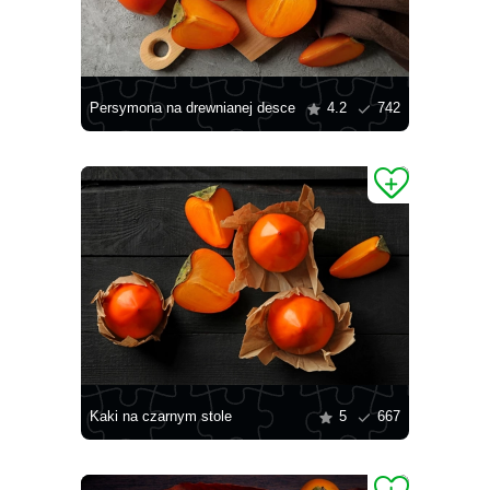
Persymona na drewnianej desce
4.2
742
Kaki na czarnym stole
5
667