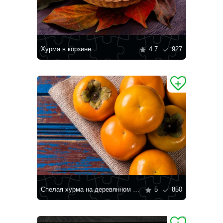
Хурма в корзине
4.7
927
Спелая хурма на деревянном столе
5
850