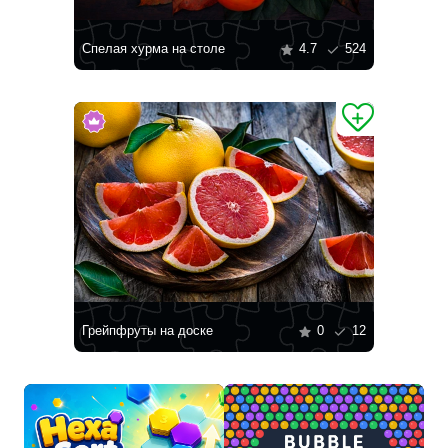
Спелая хурма на столе
4.7
524
Грейпфруты на доске
0
12