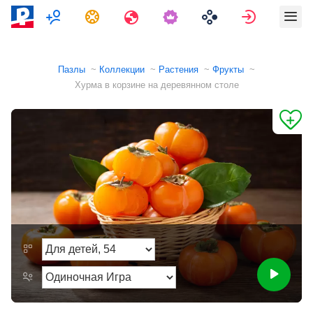
Мультиплеер
Задания
Путешествия
Войти
Пазлы
Коллекции
Растения
Фрукты
Хурма в корзине на деревянном столе