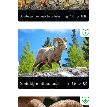
Domba jantan berbulu di batu
4.8
1063
Domba bighorn di atas batu
4.9
829