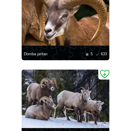
Domba jantan
5
633