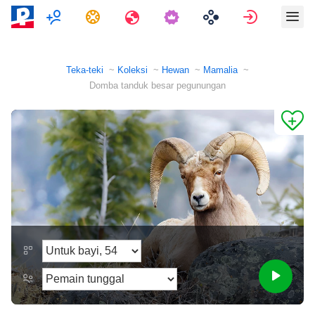
Pemain ganda
Tugas
Perjalanan
Masuk
Teka-teki
Koleksi
Hewan
Mamalia
Domba tanduk besar pegunungan