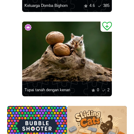
Keluarga Domba Bighorn
4.6
385
Tupai tanah dengan kenari
0
2