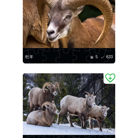
牡羊
5
633