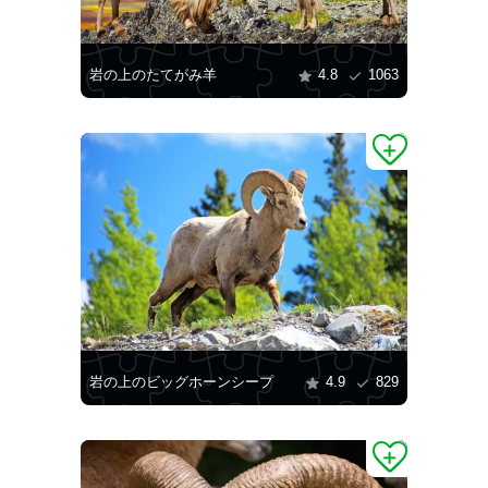
岩の上のたてがみ羊
4.8
1063
岩の上のビッグホーンシープ
4.9
829