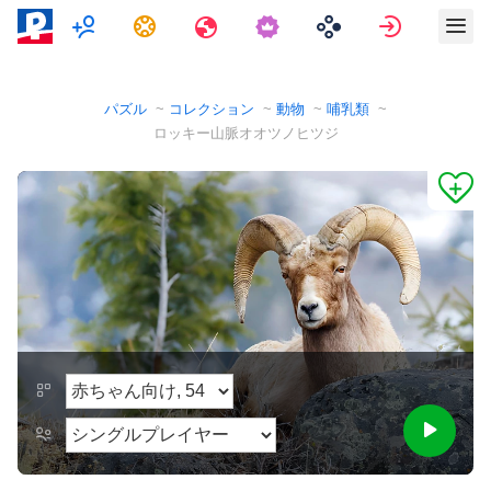
マルチプレイヤー
タスク
旅行
サインイ
パズル
コレクション
動物
哺乳類
ロッキー山脈オオツノヒツジ