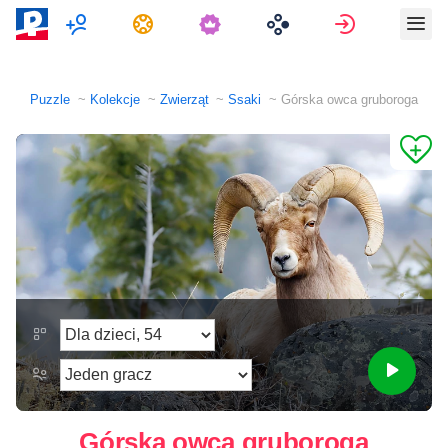
Multiplayer
Zadania
Zaloguj się
Puzzle
Kolekcje
Zwierząt
Ssaki
Górska owca gruboroga
Górska owca gruboroga