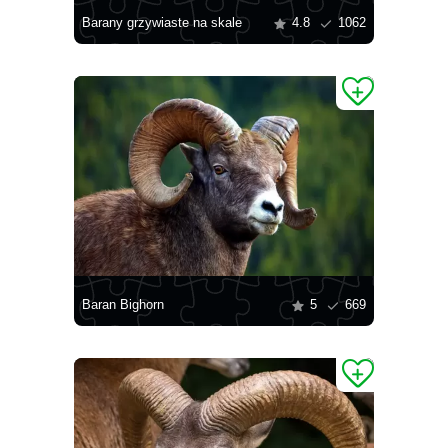
Barany grzywiaste na skale
4.8
1062
Baran Bighorn
5
669