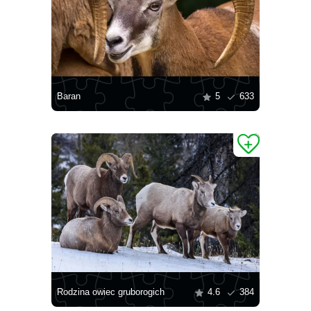
Baran
5
633
Rodzina owiec gruborogich
4.6
384