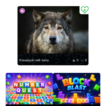
Kanadyjski wilk leśny
0
9