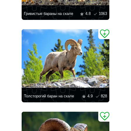
Гривистые бараны на скале
4.8
1063
Толсторогий баран на скале
4.9
828