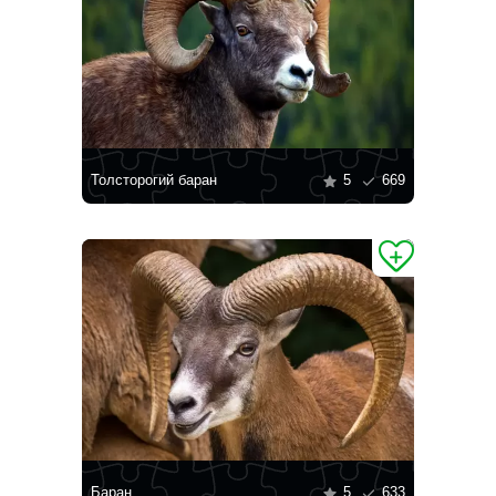
Толсторогий баран
5
669
Баран
5
633