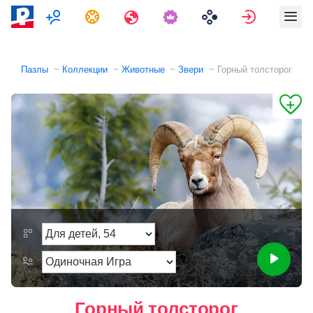
Мультиплеер
Задания
Путешествия
Войти
Пазлы
Коллекции
Животные
Звери
Горный толсторог
Горный толсторог