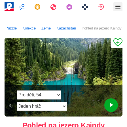
Hra pro více hráčů
Úkoly
Cesty
Přihlásit 
Puzzle
Kolekce
Země
Kazachstán
Pohled na jezero Kaindy
Pohled na jezero Kaindy