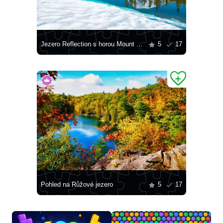
Jezero Reflection s horou Mount Rainier v pozadí
5
17
Pohled na Růžové jezero
5
17