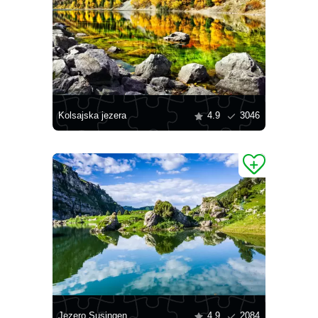
Kolsajska jezera
4.9
3046
Jezero Susingen
4.9
2084