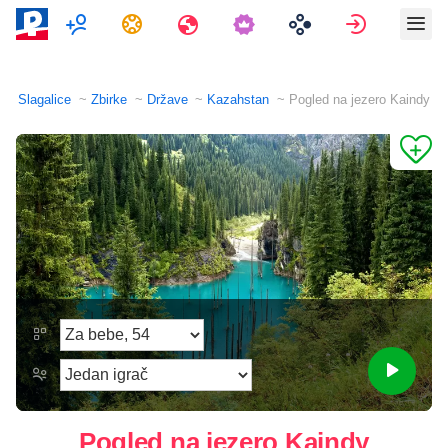
Više Igrača
Zadaci
Putovanja
Prijava
Slagalice
Zbirke
Države
Kazahstan
Pogled na jezero Kaindy
Pogled na jezero Kaindy