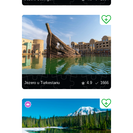
Jezero u Turkestanu
4.9
1666