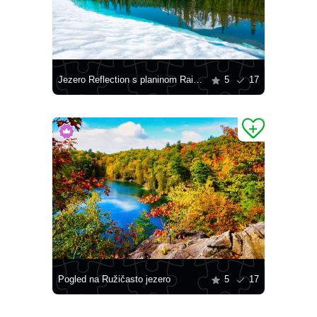
Jezero Reflection s planinom Rainier u pozadini
5
17
Pogled na Ružičasto jezero
5
17