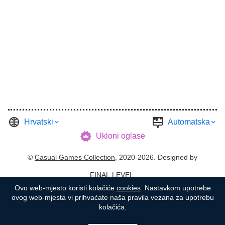
Hrvatski
Automatska
Ukloni oglase
©
Casual Games Collection
, 2020-2026. Designed by
FINAL LEVEL
.
Ovo web-mjesto koristi kolačiće
cookies
. Nastavkom upotrebe
Uvjeti i odredbe
Privatnost
Vlasnik Garaže
ovog web-mjesta vi prihvaćate naša pravila vezana za upotrebu
kolačića.