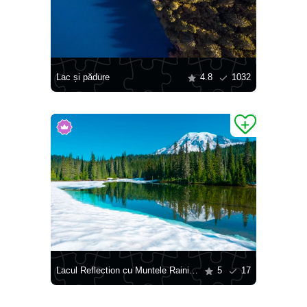
Lac și pădure
4.8
1032
Lacul Reflection cu Muntele Rainier pe fundal
5
17