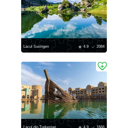
Lacul Susingen
4.9
2084
Lacul din Turkestan
4.9
1666