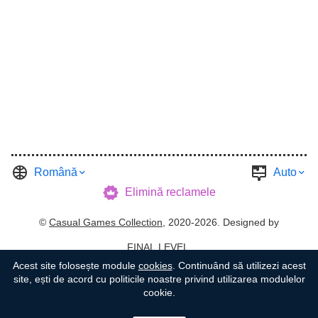
Română
Auto
Elimină reclamele
©
Casual Games Collection
, 2020-2026. Designed by
FINAL LEVEL
.
Acest site folosește module
cookies
. Continuând să utilizezi acest
Termeni
Confidențialitate
Gazda garajului
site, ești de acord cu politicile noastre privind utilizarea modulelor
cookie.