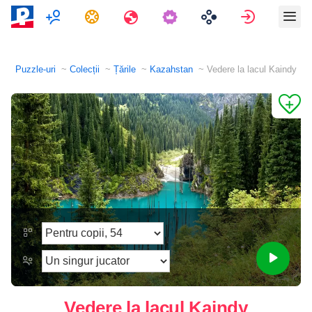
Mai mulți jucători
Sarcini
Călătorii
Conecteaz
Puzzle-uri
Colecții
Țările
Kazahstan
Vedere la lacul Kaindy
Vedere la lacul Kaindy