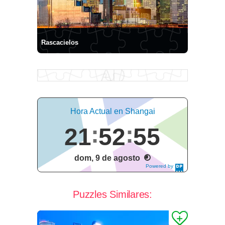
Rascacielos
Hora Actual en Shangai
21
52
56
dom, 9 de agosto
Powered by
DaysPedia.c
om
Puzzles Similares: