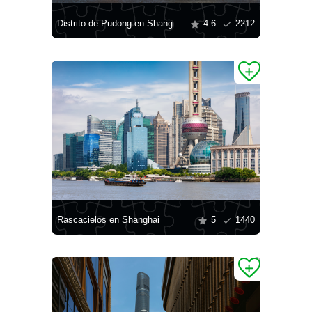
Distrito de Pudong en Shanghai
4.6
2212
Rascacielos en Shanghai
5
1440