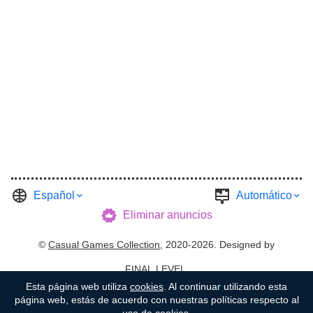
Español
Automático
Eliminar anuncios
©
Casual Games Collection
, 2020-2026. Designed by
FINAL LEVEL
.
Esta página web utiliza
cookies
. Al continuar utilizando esta
Condiciones
Intimidad
Anfitrión del Garage
página web, estás de acuerdo con nuestras políticas respecto al
uso de cookies.