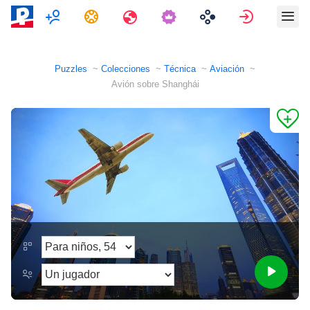
Multijugador
Tareas
Viajes
Entrar
Puzzles
Colecciones
Técnica
Aviación
Avión sobre Shanghái