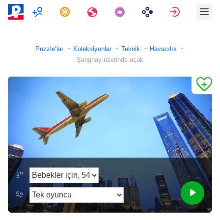
Çok oyunculu
Görevler
Seyahatler
Giriş Yap
Puzzle’lar
Koleksiyonlar
Teknik
Havacılık
Şanghay üzerinde uçak