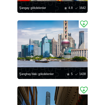
Şangay gökdelenler
4.8
1642
Şanghay'daki gökdelenler
5
1438