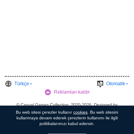
Türkçe
Otomatik
Reklamları kaldır
©
Casual Games Collection
, 2020-2026. Designed by
Bu web sitesi çerezler kullanır
cookies
. Bu web sitesini
FINAL LEVEL
.
Şartlar
Gizlilik
Garaj Sahibi
kullanmaya devam ederek çerezlerin kullanımı ile ilgili
politikalarımızı kabul edersin.