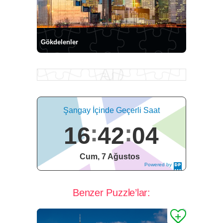
Gökdelenler
Şangay İçinde Geçerli Saat
16
42
04
Cum, 7 Ağustos
Powered by
DaysPedia.c
om
Benzer Puzzle’lar: