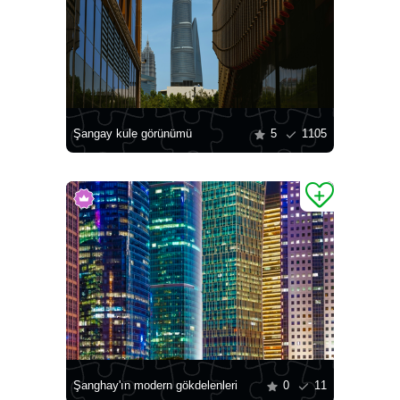
Şangay kule görünümü
5
1105
Şanghay'ın modern gökdelenleri
0
11