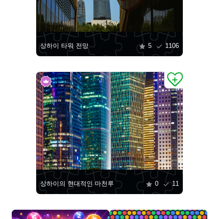
상하이 타워 전망
5
1106
상하이의 현대적인 마천루
0
11