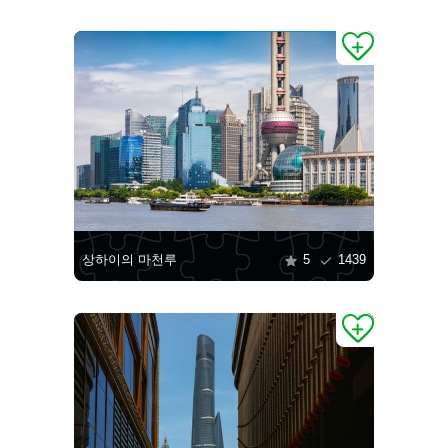
상하이의 마천루
5
1439