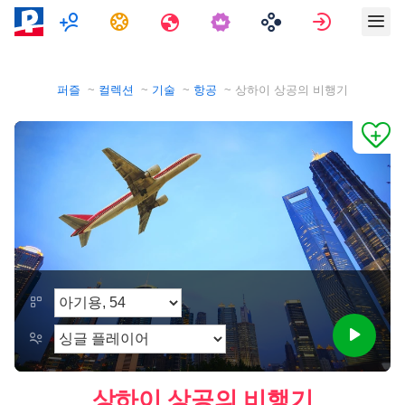
멀티플레이어
과제
여행
로그인
퍼즐
컬렉션
기술
항공
상하이 상공의 비행기
상하이 상공의 비행기