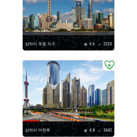
상하이 푸둥 지구
4.6
2210
상하이 마천루
4.8
1642