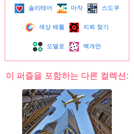
솔리테어
마작
스도쿠
색상 배틀
지뢰 찾기
오델로
백개먼
이 퍼즐을 포함하는 다른 컬렉션: