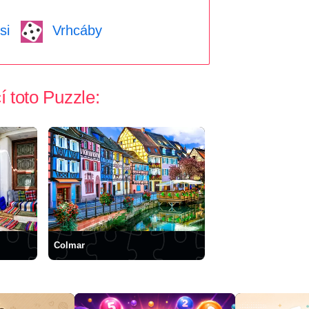
si
Vrhcáby
í toto Puzzle:
Colmar