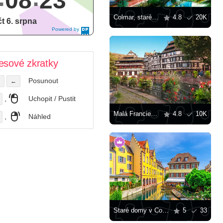
08
24
Colmar, staré město
4.8
20K
čt 6. srpna
Powered by
DaysPedia.c
om
esové zkratky
Posunout
←
,
Uchopit / Pustit
Malá Francie, Štrasburk
4.8
10K
,
Náhled
Staré domy v Colmaru
5
33