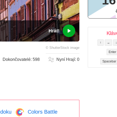
16
Hrát!
Kláv
↑
→
↓
©
ShutterStock
image
Enter
Dokončovatelé:
598
Nyní Hrají:
0
Spacebar
doku
Colors Battle