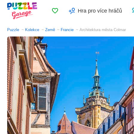
Oblíbené
Hra pro více hráčů
Puzzle
Kolekce
Země
Francie
Architektura města Colmar