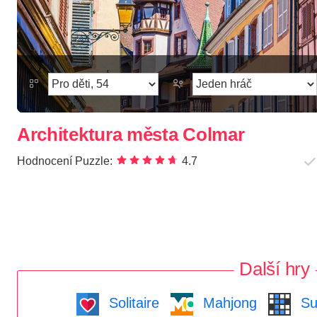
Architektura města Colmar
Hodnocení Puzzle:
4.7
Další hry
Solitaire
Mahjong
Su