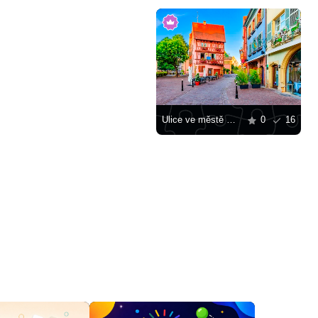
Ulice ve městě Colmar
0
16