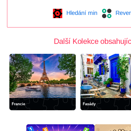
Hledání min
Rever
Další Kolekce obsahujíc
Francie
Fasády