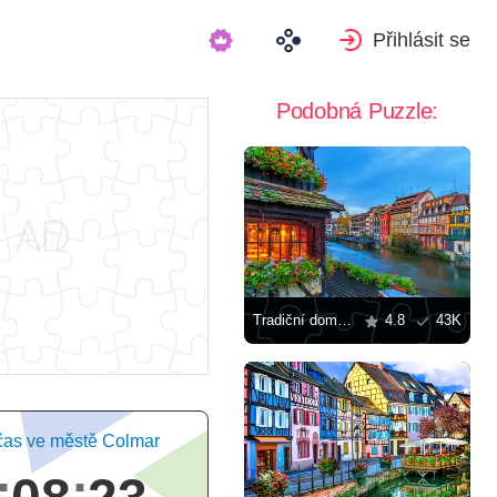
Přihlásit se
Podobná Puzzle:
Tradiční domy v Alsasku
4.8
43K
 čas ve městě Colmar