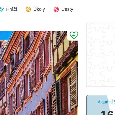
Hráči
Úkoly
Cesty
Aktuální