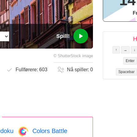
14
F
Spill!
H
↑
→
↓
©
ShutterStock
image
Enter
Fullførere:
603
Nå spiller:
0
Spacebar
doku
Colors Battle