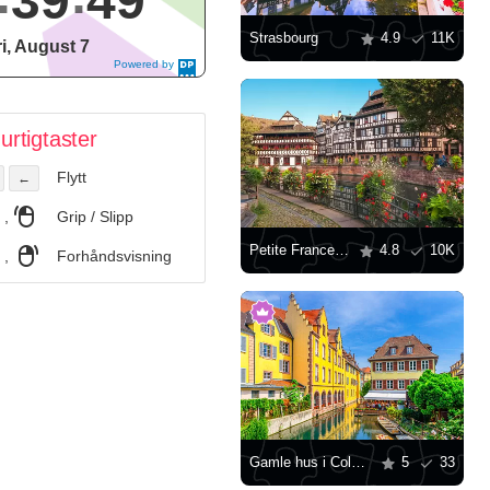
39
50
Strasbourg
4.9
11K
ri, August 7
Powered by
DaysPedia.c
om
urtigtaster
Flytt
←
,
Grip / Slipp
Petite France, Strasbourg
4.8
10K
,
Forhåndsvisning
Gamle hus i Colmar
5
33