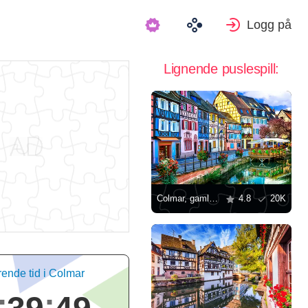
Logg på
Lignende puslespill:
Colmar, gamleby
4.8
20K
nde tid i Colmar