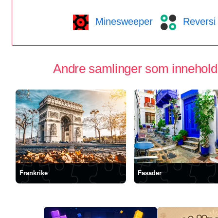
Minesweeper
Reversi
Andre samlinger som inneholder
Frankrike
Fasader