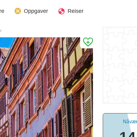
re
Oppgaver
Reiser
r
Nåvære