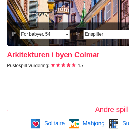
Arkitekturen i byen Colmar
Puslespill Vurdering:
4.7
Andre spill
Solitaire
Mahjong
Su