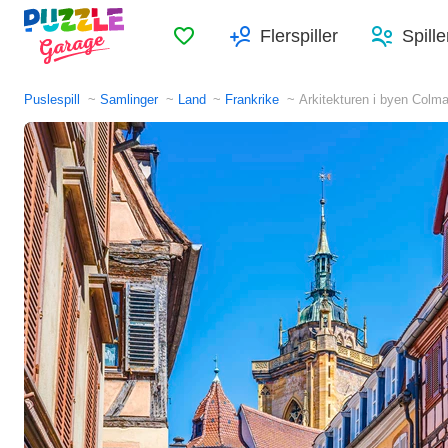
Favoritter
Flerspiller
Spille
Puslespill
Samlinger
Land
Frankrike
Arkitekturen i byen Colma