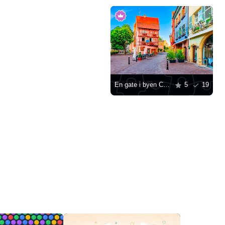
En gate i byen Colmar
5
19