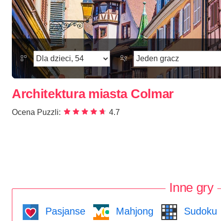
Architektura miasta Colmar
Ocena Puzzli:
4.7
Inne gry
Pasjanse
Mahjong
Sudoku