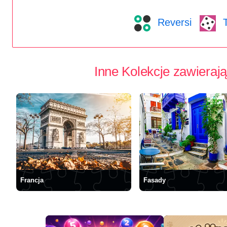
Reversi
T
Inne Kolekcje zawierają
Francja
Fasady