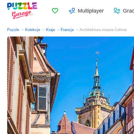
Ulubione
Multiplayer
Gra
Puzzle
Kolekcje
Kraje
Francja
Architektura miasta Colmar