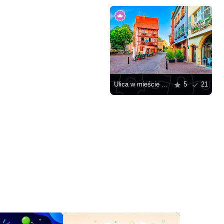
Ulica w mieście Colmar
5
21