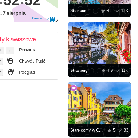
52
52
Strasburg
4.9
13K
, 7 sierpnia
Powered by
DaysPedia.c
om
ty klawiszowe
Przesuń
↓
←
,
Chwyć / Puść
r
Strasburg
4.9
11K
,
Podgląd
r
Stare domy w Colmar
5
33