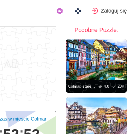
Zaloguj się
Podobne Puzzle:
Colmar, stare miasto
4.8
20K
zas w mieście Colmar