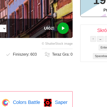
19
Pt
Ułóż!
Skró
↑
→
©
ShutterStock
image
Ente
Finiszery:
603
Teraz Gra:
0
Spaceba
Colors Battle
Saper