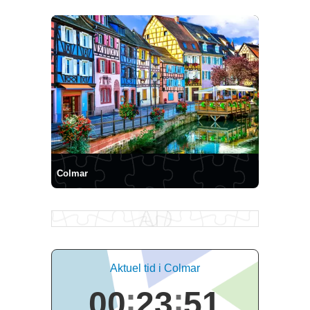
Colmar
Aktuel tid i Colmar
00
23
52