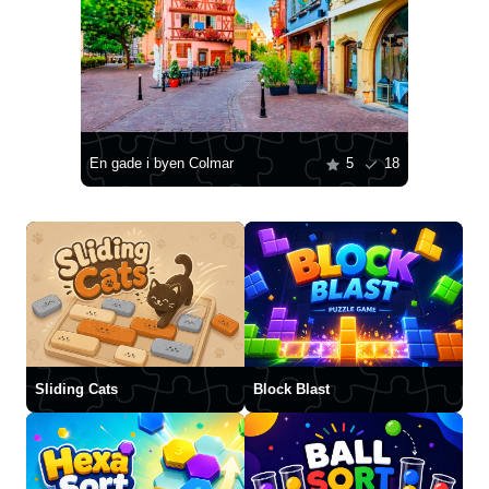
En gade i byen Colmar
5
18
Sliding Cats
Block Blast