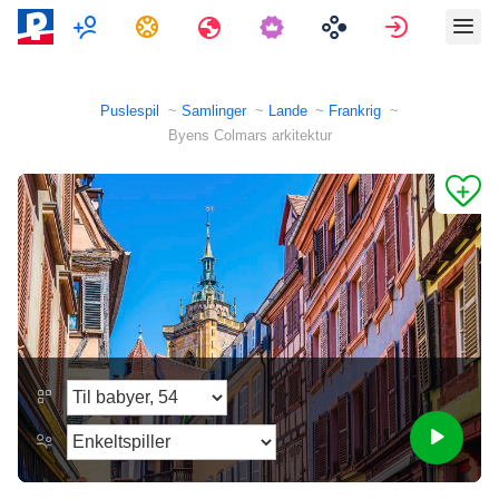
Multiplayer
Opgaver
Rejser
Log ind
Puslespil
Samlinger
Lande
Frankrig
Byens Colmars arkitektur