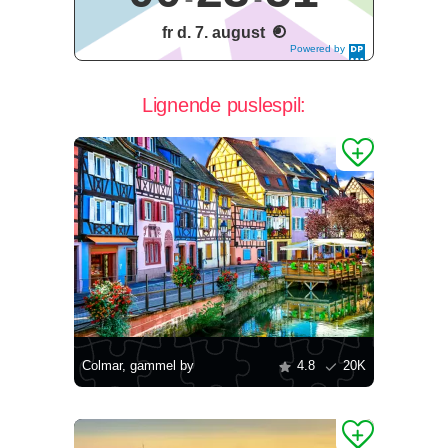
fr d. 7. august
Powered by
DaysPedia.c
om
Lignende puslespil:
Colmar, gammel by
4.8
20K