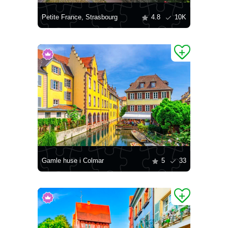
Petite France, Strasbourg
4.8
10K
Gamle huse i Colmar
5
33