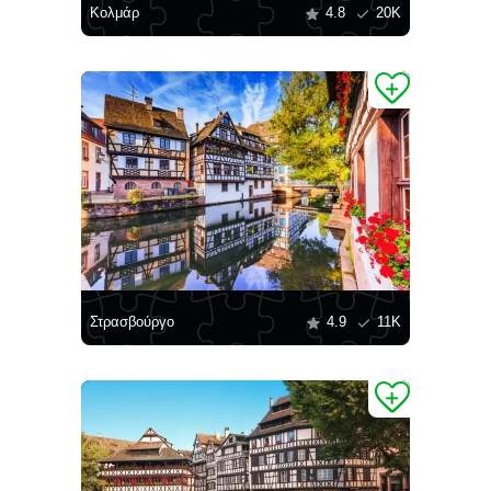
Κολμάρ
4.8
20K
Στρασβούργο
4.9
11K