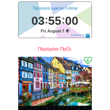
Τρέχουσα ώρα σε Colmar
03
55
01
Fri, August 7
Powered by
DaysPedia.c
om
Παρόμοια Παζλ: