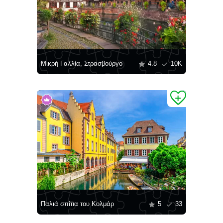
Μικρή Γαλλία, Στρασβούργο
4.8
10K
Παλιά σπίτια του Κολμάρ
5
33