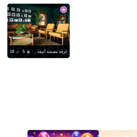
غرفة معيشة أنيقة بأثاث بني
5
18