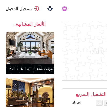
تسجيل الدخول
الألغاز المشابهة:
غرفة معيشة فاخرة
4.9
3762
التشغيل السريع
تحريك
←