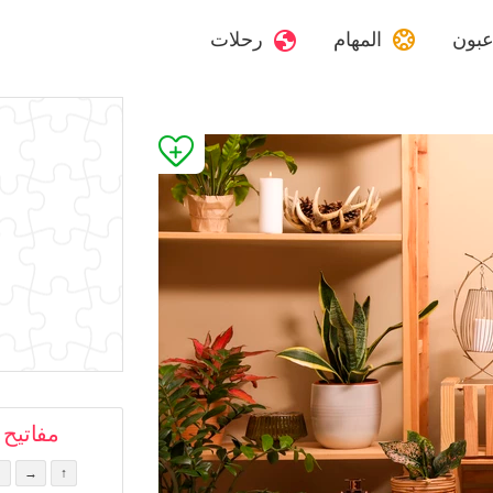
اعبون
المهام
رحلات
مفاتيح 
↓
→
↑