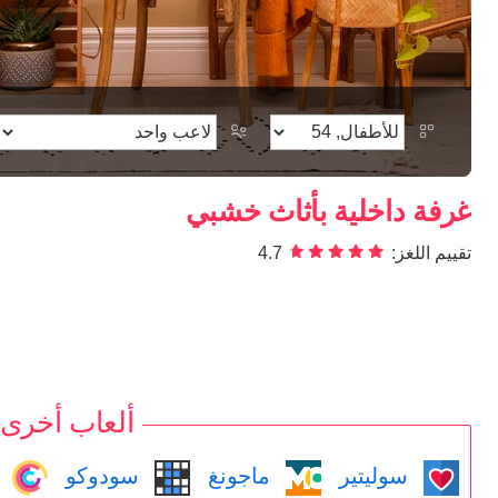
غرفة داخلية بأثاث خشبي
تقييم اللغز:
4.7
ألعاب أخرى
سوليتير
ماجونغ
سودوكو
م