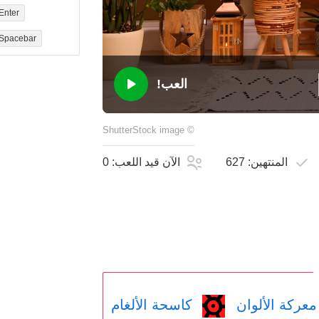
Enter
Spacebar
العب!
ShutterStock
image
©
المنتهين:
627
الآن قيد اللعب:
0
عركة الألوان
كاسحة الألغام