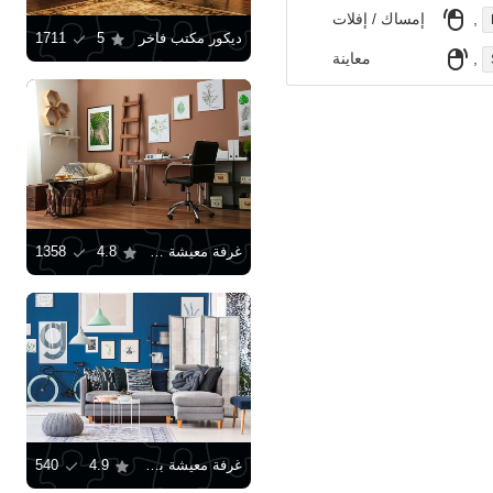
,
إمساك / إفلات
ديكور مكتب فاخر
5
1711
,
معاينة
غرفة معيشة داخلية مع مساحة عمل
4.8
1358
غرفة معيشة بدرجات اللونين الأزرق والرمادي
4.9
540