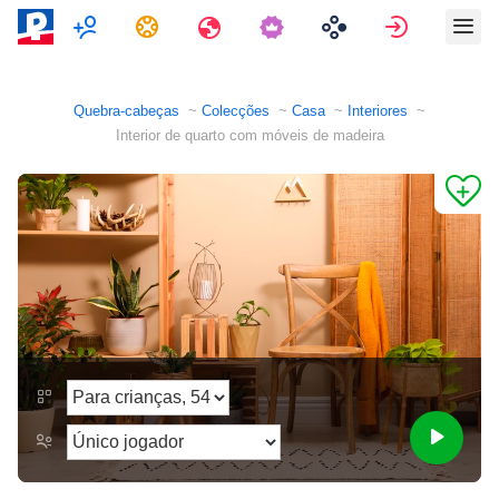
Multijogador
Tarefas
Viagens
Assinar e
Quebra-cabeças
Colecções
Casa
Interiores
Interior de quarto com móveis de madeira