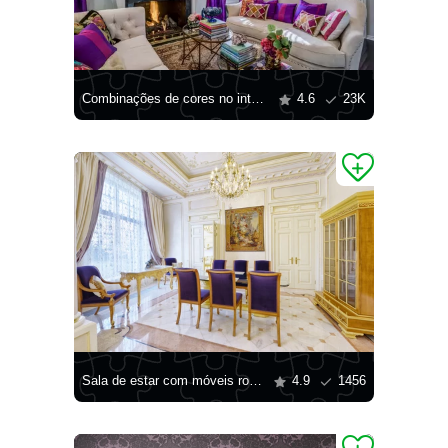
Combinações de cores no interior
4.6
23K
Sala de estar com móveis roxos
4.9
1456