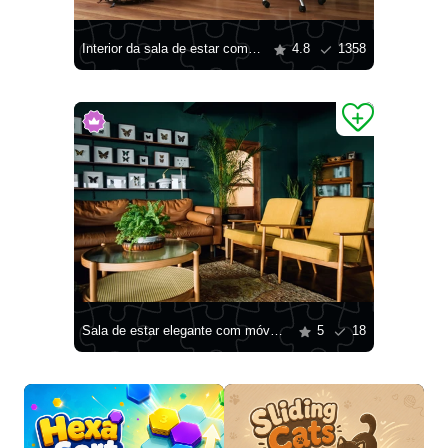
Interior da sala de estar com espaço de trabalho
4.8
1358
Sala de estar elegante com móveis marrons
5
18