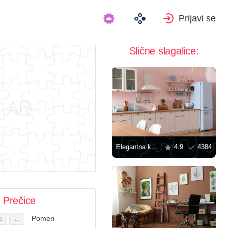
Prijavi se
Slične slagalice:
Elegantna kuhinja u roze boji
4.9
4384
Prečice
Pomeri
↓
←