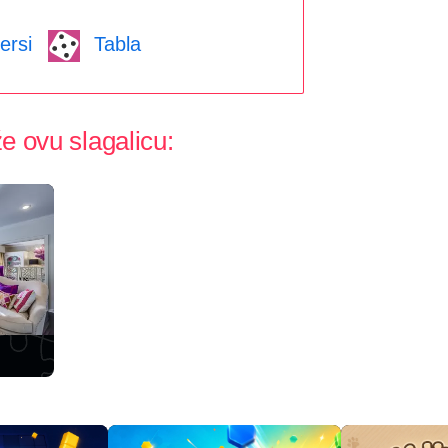
ersi
Tabla
e ovu slagalicu: