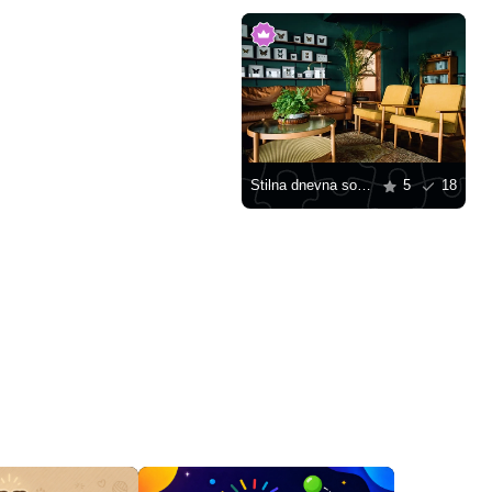
Stilna dnevna soba sa smešnom nameštajem
5
18