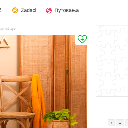
či
Zadaci
Путовања
 nameštajem
↑
→