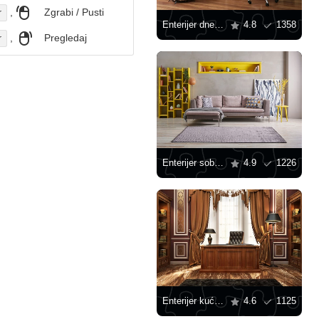
,
Zgrabi / Pusti
r
Enterijer dnevne sobe sa radnim mestom
4.8
1358
,
Pregledaj
r
Enterijer sobe sa žutim nameštajem
4.9
1226
Enterijer kućne kancelarije
4.6
1125