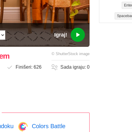
Ente
Spaceba
Igraj!
jem
©
ShutterStock
image
Finišeri:
626
Sada igraju:
0
doku
Colors Battle