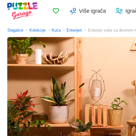
Omiljeno
Više igrača
Igra
Slagalice
Kolekcije
Kuća
Enterijeri
Enterijer sobe sa drvenim