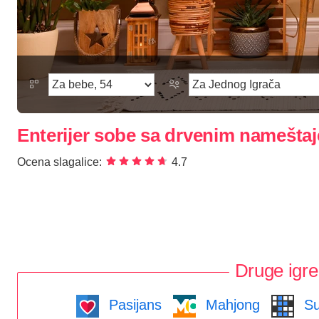
Enterijer sobe sa drvenim namešta
Ocena slagalice:
4.7
Druge igre
Pasijans
Mahjong
Su