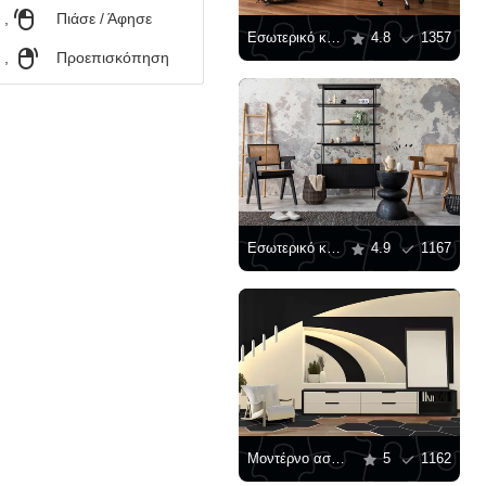
,
Πιάσε / Άφησε
Εσωτερικό καθιστικού με χώρο εργασίας
4.8
1357
,
Προεπισκόπηση
Εσωτερικό καθιστικού με μαύρα έπιπλα
4.9
1167
Μοντέρνο ασπρόμαυρο σαλόνι
5
1162