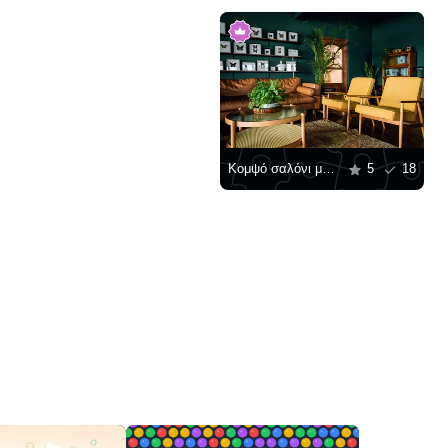
Κομψό σαλόνι με καφέ έπιπλα
5
18