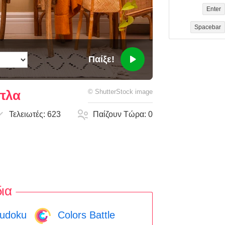
Enter
Spacebar
Παίξε!
ιπλα
©
ShutterStock
image
Τελειωτές:
623
Παίζουν Τώρα:
0
ια
udoku
Colors Battle