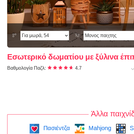
Εσωτερικό δωματίου με ξύλινα έπ
Βαθμολογία Παζλ:
4.7
Άλλα παιχνίδ
Πασιέντζα
Mahjong
S