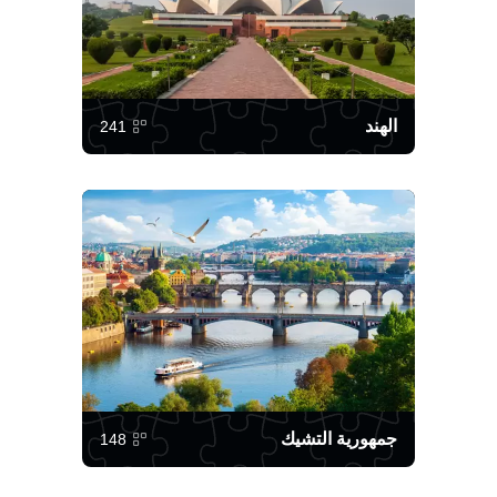
الهند
241
جمهورية التشيك
148