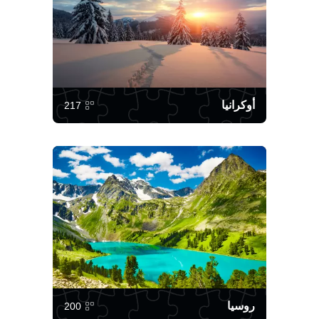
أوكرانيا
217
روسيا
200