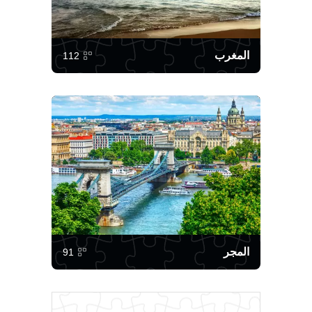
المغرب
112
المجر
91