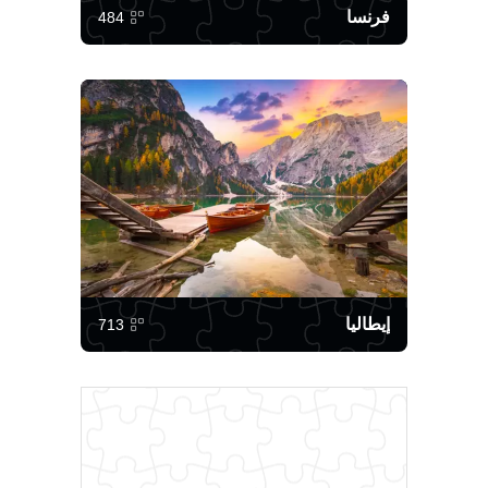
فرنسا
484
إيطاليا
713