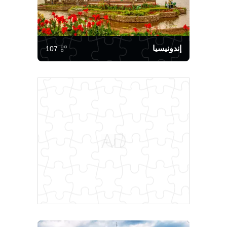
إندونيسيا
107