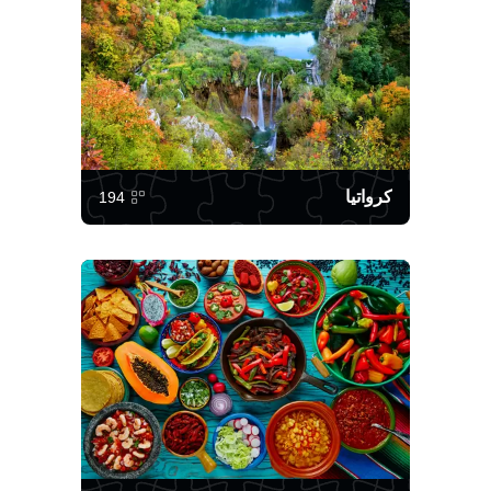
كرواتيا
194