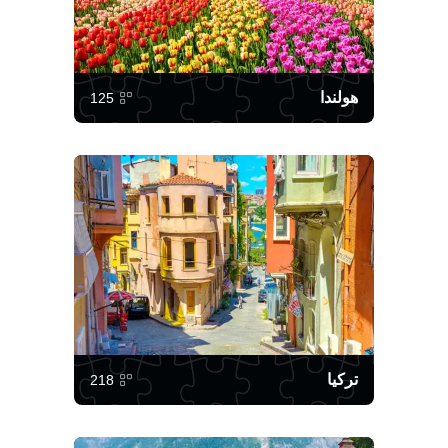
هولندا
125
تركيا
218