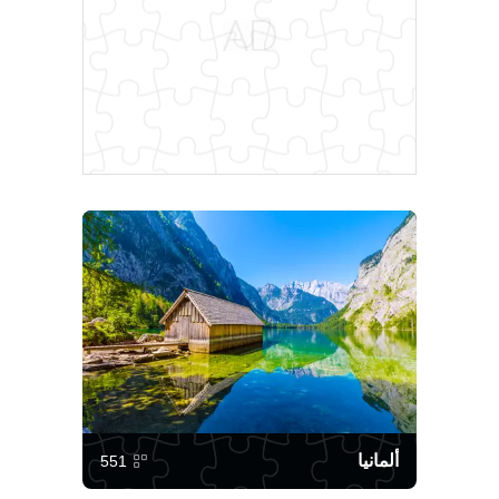
ألمانيا
551