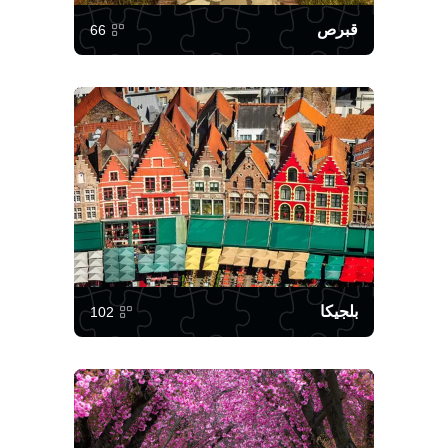
قبرص
66
بلجيكا
102