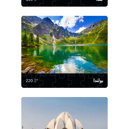
بولندا
220