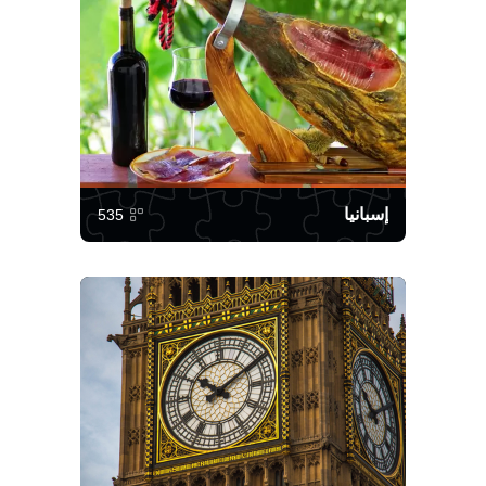
إسبانيا
535