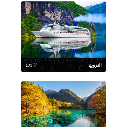
النرويج
103