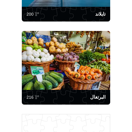
تايلاند
200
البرتغال
216