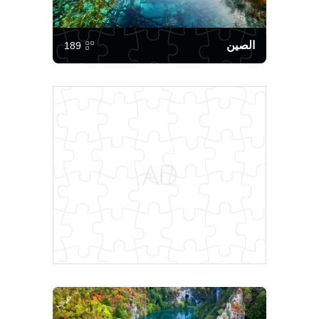
الصين
189