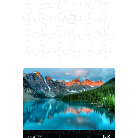
كندا
139