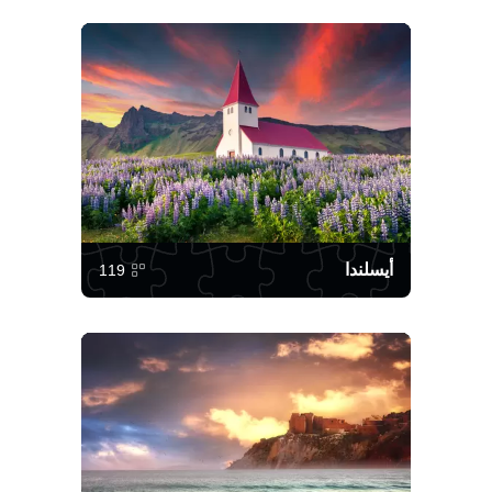
أيسلندا
119