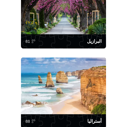
البرازيل
81
أستراليا
88