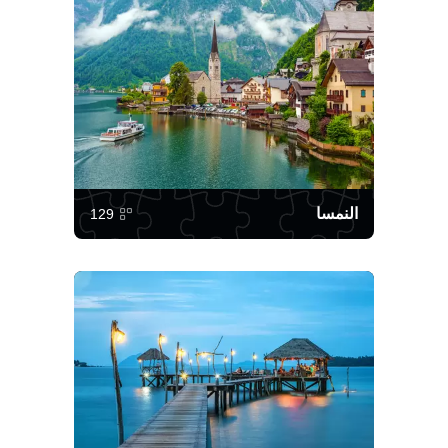
النمسا
129