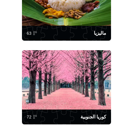
ماليزيا
63
كوريا الجنوبية
72