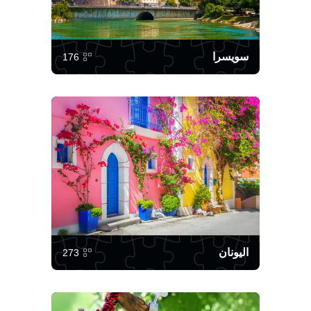
سويسرا
176
اليونان
273