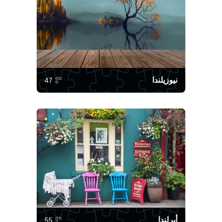
نيوزيلندا
47
أيرلندا
55