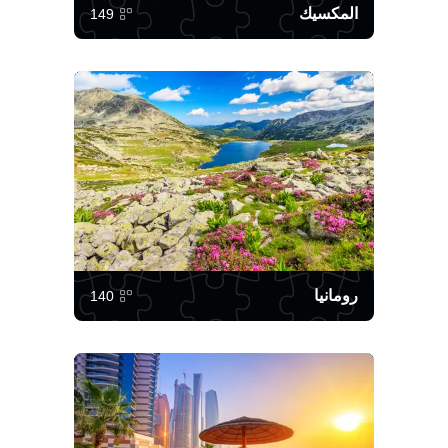
المكسيك
149
رومانيا
140