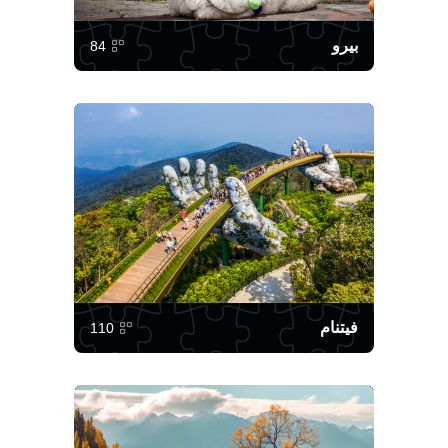
بيرو
84
فيتنام
110