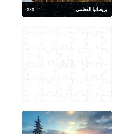
بريطانيا العظمى
336