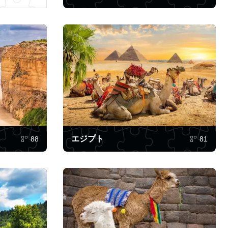
エジプト
88
81