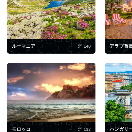
ルーマニア
アラブ首
140
モロッコ
ハンガリ
112