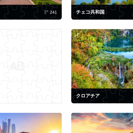
チェコ共和国
241
クロアチア