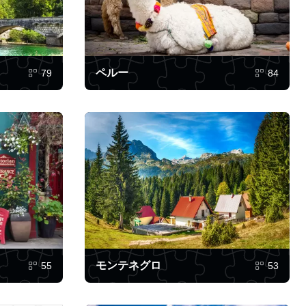
ペルー
79
84
モンテネグロ
55
53