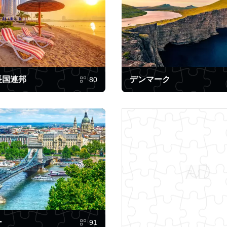
長国連邦
デンマーク
80
ー
91