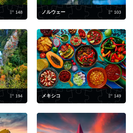
ノルウェー
148
103
メキシコ
194
149