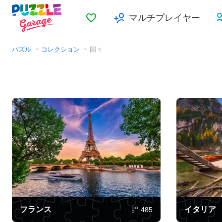
お気に入り
マルチプレイヤー
パズル
コレクション
国々
フランス
イタリア
485