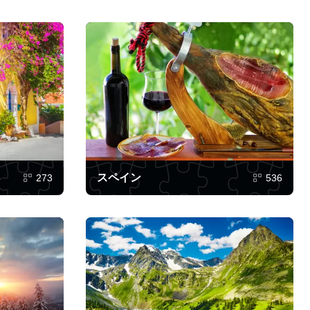
スペイン
273
536