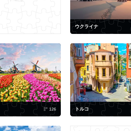
ウクライナ
トルコ
126