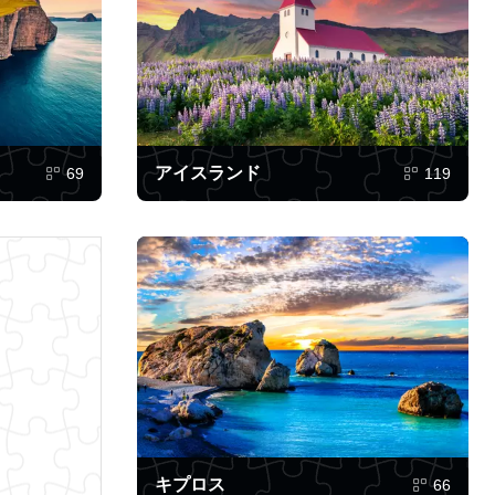
アイスランド
69
119
キプロス
66